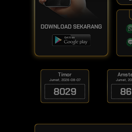
Layanan Customer
DOWNLOAD SEKARANG
+628137139794
@Indobet77cs2
or
Amsterdam
Barc
26-08-07
Jumat, 2026-08-07
Jumat, 2
29
8602
25