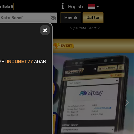
Rupiah
a & Game Slot Online Terlengkap di Indonesia
Daftar
Masuk
Lupa Kata Sandi ?
Berita
Promosi
ASI
INDOBET77
AGAR