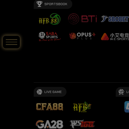
SPORTSBOOK
LIVE GAME
L