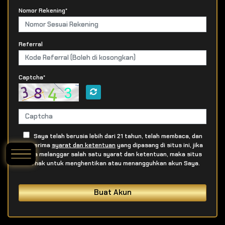
Nomor Rekening*
Referral
Captcha*
Saya telah berusia lebih dari 21 tahun, telah membaca, dan
menerima
syarat dan ketentuan
yang dipasang di situs ini, jika
Saya melanggar salah satu syarat dan ketentuan, maka situs
berhak untuk menghentikan atau menangguhkan akun Saya.
Buat Akun