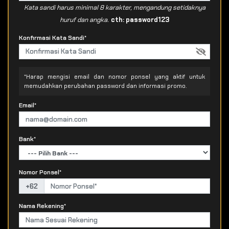
Kata sandi harus minimal 8 karakter, mengandung setidaknya
huruf dan angka.
cth: password123
Konfirmasi Kata Sandi*
*Harap mengisi email dan nomor ponsel yang aktif untuk
memudahkan perubahan password dan informasi promo.
Email*
Bank*
Nomor Ponsel*
+62
Nama Rekening*