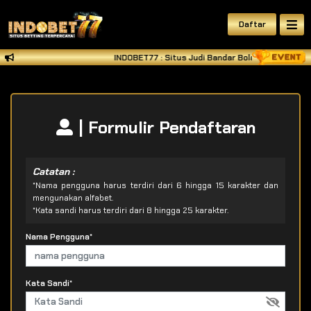
Daftar
INDOBET77 : Situs Judi Bandar Bola & Game Slot O
| Formulir Pendaftaran
Catatan :
*Nama pengguna harus terdiri dari 6 hingga 15 karakter dan
mengunakan alfabet.
*Kata sandi harus terdiri dari 8 hingga 25 karakter.
Nama Pengguna*
Kata Sandi*