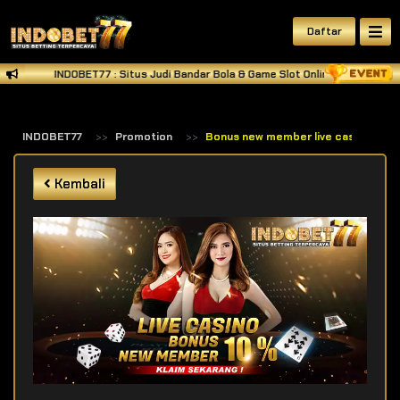
Daftar
INDOBET77 : Situs Judi Bandar Bola & Game Slot Online Terlengkap d
INDOBET77
Promotion
Bonus new member live casino 10
Kembali