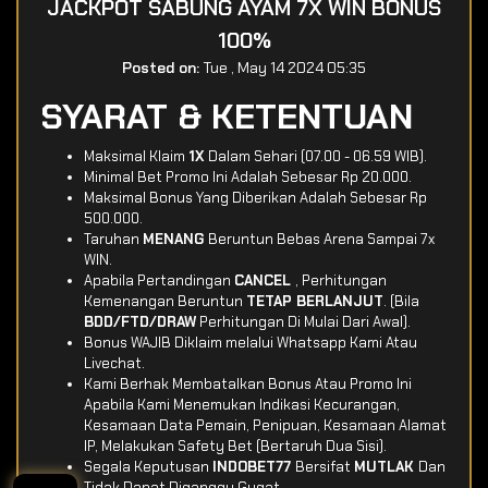
JACKPOT SABUNG AYAM 7X WIN BONUS
100%
Posted on:
Tue , May 14 2024 05:35
SYARAT & KETENTUAN
Maksimal Klaim
1X
Dalam Sehari (07.00 - 06.59 WIB).
Minimal Bet Promo Ini Adalah Sebesar Rp 20.000.
Maksimal Bonus Yang Diberikan Adalah Sebesar Rp
500.000.
Taruhan
MENANG
Beruntun Bebas Arena Sampai 7x
WIN.
Apabila Pertandingan
CANCEL
, Perhitungan
Kemenangan Beruntun
TETAP BERLANJUT
. (Bila
BDD/FTD/DRAW
Perhitungan Di Mulai Dari Awal).
Bonus WAJIB Diklaim melalui Whatsapp Kami Atau
Livechat.
Kami Berhak Membatalkan Bonus Atau Promo Ini
Apabila Kami Menemukan Indikasi Kecurangan,
Kesamaan Data Pemain, Penipuan, Kesamaan Alamat
IP, Melakukan Safety Bet (Bertaruh Dua Sisi).
Segala Keputusan
INDOBET77
Bersifat
MUTLAK
Dan
Tidak Dapat Diganggu Gugat.