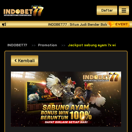
Daftar
INDOBET77 : Situs Judi Bandar Bola & Game Slot On
INDOBET77
Promotion
Jackpot sabung ayam 7x win bonus 
Kembali